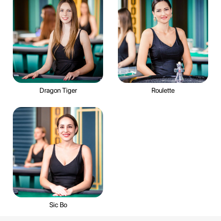
Dragon Tiger
Roulette
Sic Bo