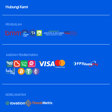
Hubungi Kami
PENSIJILAN
KAEDAH PEMBAYARAN
KESELAMATAN