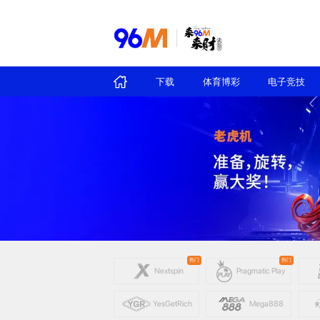
下载
体育博彩
电子竞技
热门
热门
Nextspin
Pragmatic Play
YesGetRich
Mega888