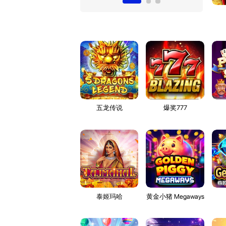
五龙传说
爆奖777
泰姬玛哈
黄金小猪 Megaways