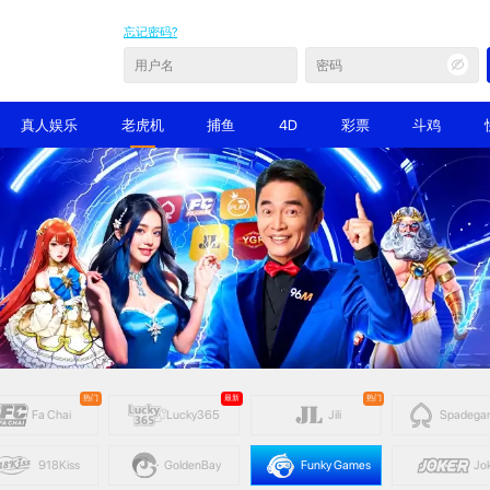
忘记密码?
真人娱乐
老虎机
捕鱼
4D
彩票
斗鸡
热门
最新
热门
Fa Chai
Lucky365
Jili
Spadega
918Kiss
GoldenBay
Funky Games
Jo