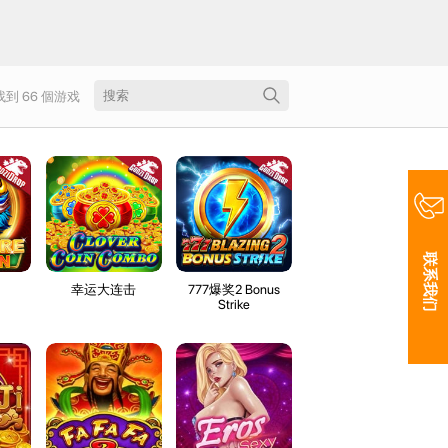
找到 66 個游戏
联系我们
幸运大连击
777爆奖2 Bonus
Strike