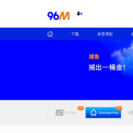
下载
体育博彩
热门
热门
Fa Chai
Spadegaming