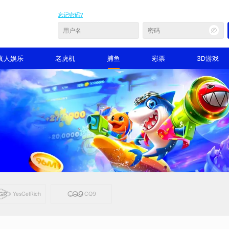
忘记密码?
真人娱乐
老虎机
捕鱼
彩票
3D游戏
YesGetRich
CQ9