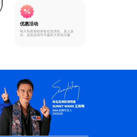
优惠活动
每天每夜都能体验在老虎机、真人娱
乐、桌面游戏等等赢取大奖的乐趣