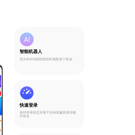
智能机器人
强大的AI功能助您轻松领取首个奖金
快速登录
保持登录状态并基于自身的赢奖获得额
外奖金