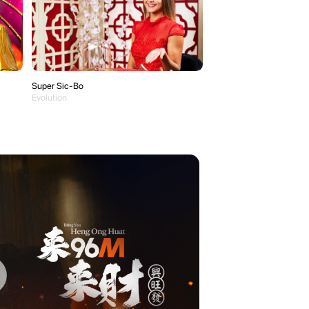
o
Bac Bo
Evolution