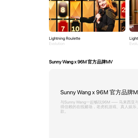
Lightning Roulette
Lightning Baccarat
Evolution
Evolution
Sunny Wang x 96M 官方品牌MV
Sunny Wang x 96M 官方品牌
与Sunny Wang一起畅玩96M —— 马来西
得信赖的在线赌场，老虎机游戏、真人娱乐
款。