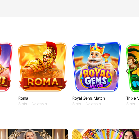
ma
Royal Gems Match
Triple Monkey
ts
-
Nextspin
Slots
-
Nextspin
Slots
-
Nextspin