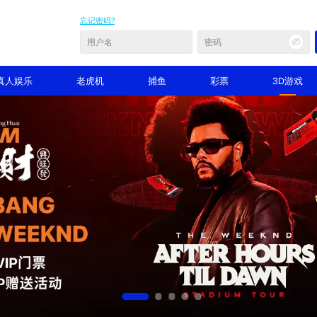
忘记密码?
真人娱乐
老虎机
捕鱼
彩票
3D游戏