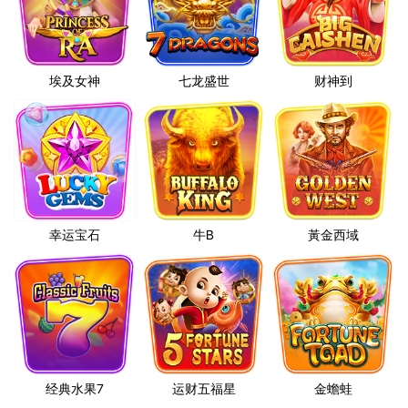
埃及女神
七龙盛世
财神到
幸运宝石
牛B
黃金西域
经典水果7
运财五福星
金蟾蛙