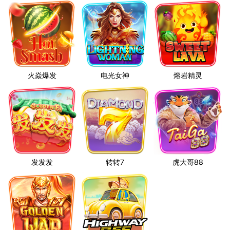
火焱爆发
电光女神
熔岩精灵
发发发
转转7
虎大哥88