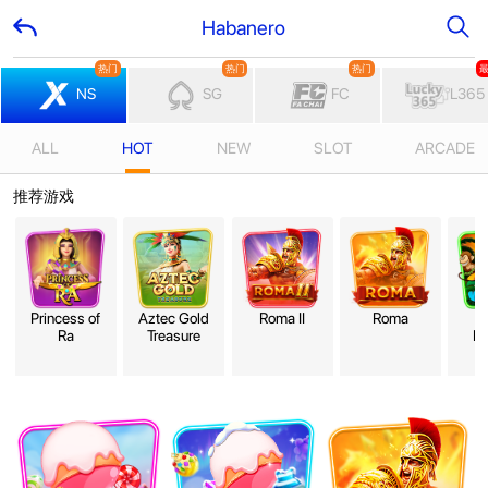
Habanero
热门
热门
热门
NS
SG
FC
L365
ALL
HOT
NEW
SLOT
ARCADE
推荐游戏
Princess of
Aztec Gold
Roma II
Roma
Tri
Ra
Treasure
Mon