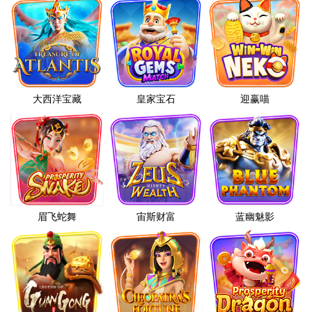
大西洋宝藏
皇家宝石
迎赢喵
眉飞蛇舞
宙斯财富
蓝幽魅影