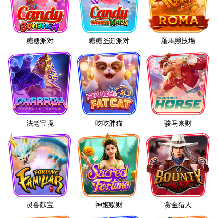
糖糖派对
糖糖圣诞派对
羅馬競技場
法老宝境
吃吃胖猫
骏马来财
灵兽献宝
神姬赐财
赏金猎人