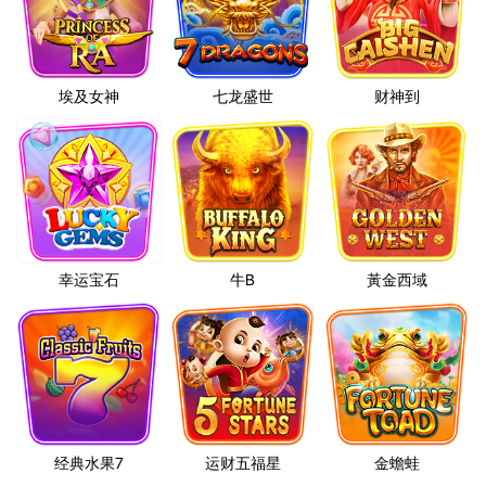
埃及女神
七龙盛世
财神到
幸运宝石
牛B
黃金西域
经典水果7
运财五福星
金蟾蛙