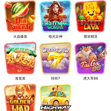
火焱爆发
电光女神
熔岩精灵
发发发
转转7
虎大哥88