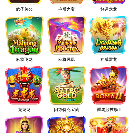
武圣关公
艳后之宝
好运龙龙
麻将飞龙
麻将凤凰
神威雷龙
龙龙龙
阿兹特克宝藏
羅馬競技場 II