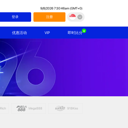
9/8/2026 7:30:47am
(
GMT+0
)
登录
注册
优惠活动
VIP
即时比分
Rich
Mega888
918Kiss