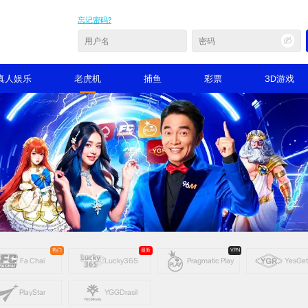
忘记密码?
真人娱乐
老虎机
捕鱼
彩票
3D游戏
热门
最新
VPN
Fa Chai
Lucky365
Pragmatic Play
YesGet
PlayStar
YGGDrasil