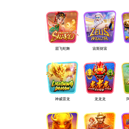
眉飞蛇舞
宙斯财富
神威雷龙
龙龙龙